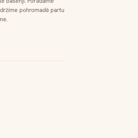
le basenji. Pořádáme
ně držíme pohromadě partu
ne.