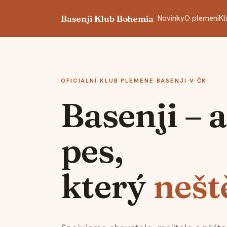
Basenji Klub Bohemia
Novinky
O plemeni
Kl
OFICIÁLNÍ KLUB PLEMENE BASENJI V ČR
Basenji – 
pes,
který
nešt