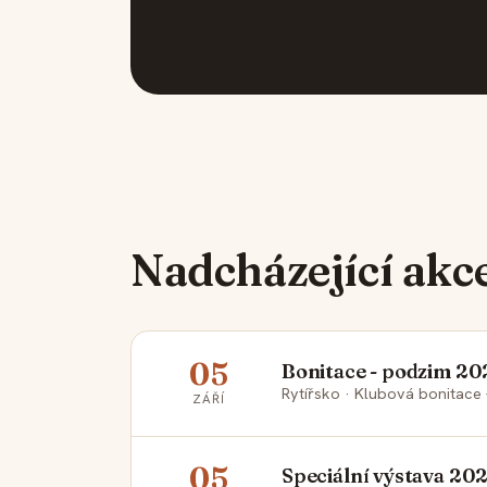
Nadcházející akc
05
Bonitace - podzim 20
Rytířsko · Klubová bonitace
ZÁŘÍ
05
Speciální výstava 20