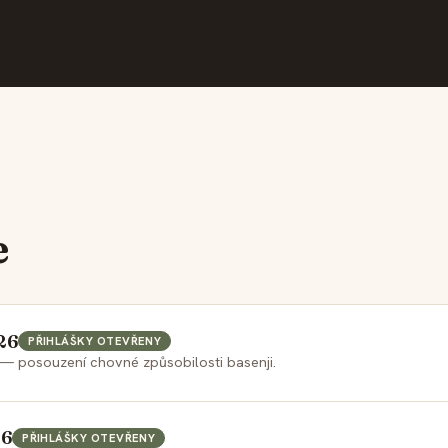
ČLENŮ
e
26
PŘIHLÁŠKY OTEVŘENY
 — posouzení chovné způsobilosti basenji.
26
PŘIHLÁŠKY OTEVŘENY