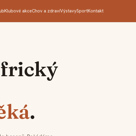
ub
Klubové akce
Chov a zdraví
Výstavy
Sport
Kontakt
africký
ěká
.
CONGO CUP · COURSING