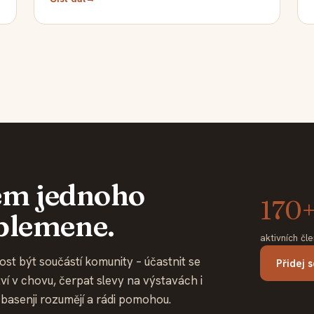
lem jednoho
170
plemene.
aktivních čl
ost být součástí komunity – účastnit se
Přidej 
ví v chovu, čerpat slevy na výstavách i
í basenji rozumějí a rádi pomohou.
SRAZ