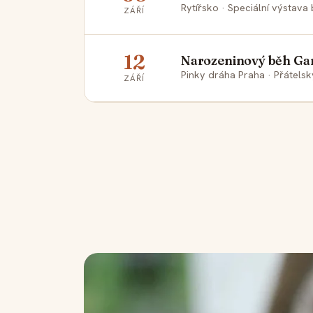
Rytířsko · Speciální výstava 
ZÁŘÍ
12
Narozeninový běh Ga
Pinky dráha Praha · Přátels
ZÁŘÍ