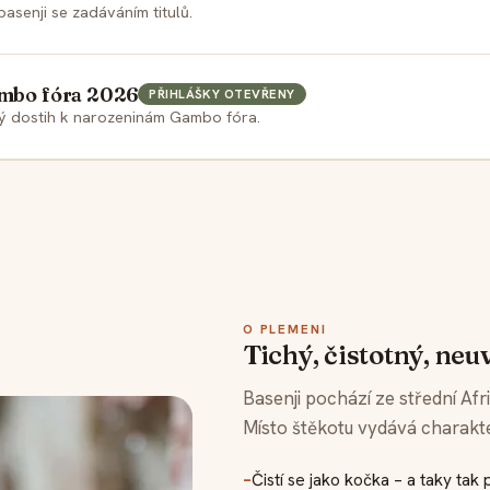
basenji se zadáváním titulů.
mbo fóra 2026
PŘIHLÁŠKY OTEVŘENY
ký dostih k narozeninám Gambo fóra.
O PLEMENI
Tichý, čistotný, neu
Basenji pochází ze střední Afr
Místo štěkotu vydává charakter
–
Čistí se jako kočka – a taky tak 