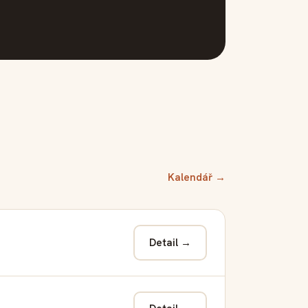
Kalendář →
Detail →