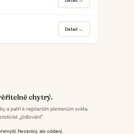
Detail →
Detail →
věřitelně chytrý.
iky a patří k nejstarším plemenům světa.
istické „jódlování".
přemýšlí. Nezávislý, ale oddaný.