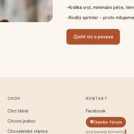
–
Krátká srst, minimální péče, té
–
Rodilý sprinter – proto milujeme
Zjistit víc o povaze
CHOV
KONTAKT
Chci štěně
Facebook
Chovní jedinci
💬
Gambo fórum
Chovatelské stanice
živá basenji komunita
živá basenji komunita
▍