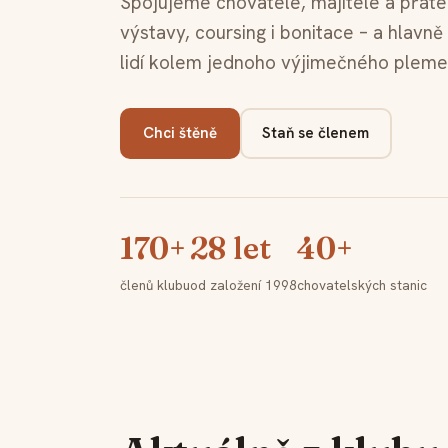
Spojujeme chovatele, majitele a přáte
výstavy, coursing i bonitace – a hlav
lidí kolem jednoho výjimečného pleme
Chci štěně
Staň se členem
170+
28 let
40+
členů klubu
od založení 1998
chovatelských stanic