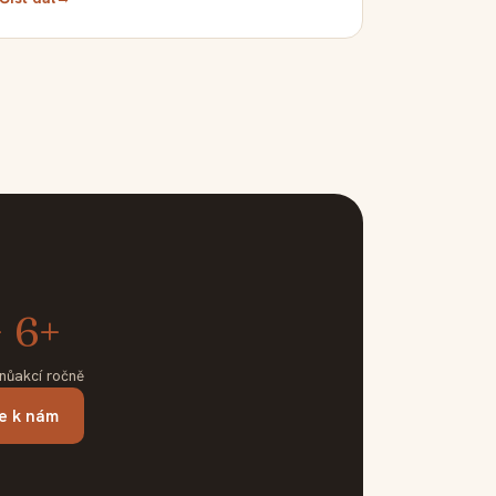
+
6+
enů
akcí ročně
se k nám